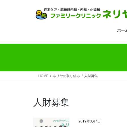
コ
ナ
ン
ビ
テ
ゲ
ン
ー
ツ
シ
ホー
へ
ョ
ス
ン
キ
に
ッ
移
プ
動
HOME
ネリヤの取り組み
人財募集
人財募集
2019年3月7日