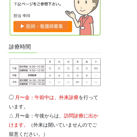
診療時間
◯
月〜金：午前中は、外
来診療
を行って
います。
△ 月〜金：午後からは、
訪問診療に出か
けます。
（外来は開いていませんのでご
留意ください。）