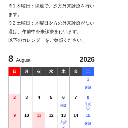
※1 木曜日：隔週で、夕方外来診療を行い
ます。
※2 土曜日：木曜日夕方の外来診療がない
週は、午前中外来診療を行います。
以下のカレンダーをご参照ください。
8
2026
August
日
月
火
水
木
金
土
1
休診
2
3
4
5
6
7
8
午前
休診
◯
9
10
11
12
13
14
15
夕診
休診
◯