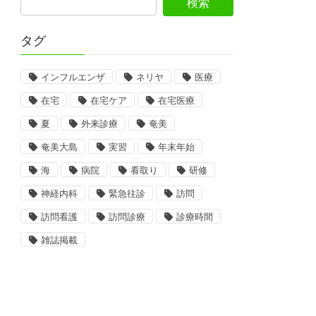
タグ
インフルエンザ
ネリヤ
医療
在宅
在宅ケア
在宅医療
夏
外来診療
奄美
奄美大島
実習
年末年始
海
病院
看取り
研修
神経内科
緊急往診
訪問
訪問看護
訪問診療
診療時間
雑誌掲載