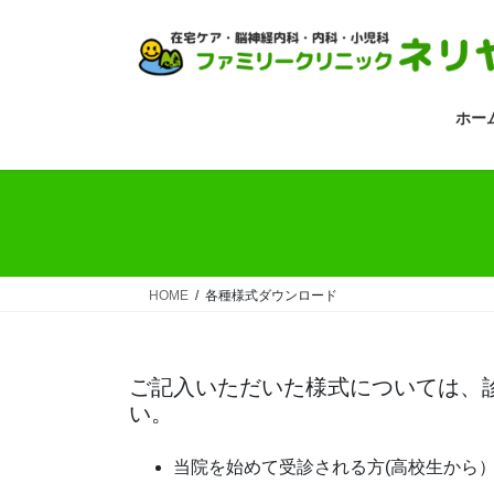
コ
ナ
ン
ビ
テ
ゲ
ン
ー
ツ
シ
ホー
へ
ョ
ス
ン
キ
に
ッ
移
プ
動
HOME
各種様式ダウンロード
ご記入いただいた様式については、
い。
当院を始めて受診される方(高校生から