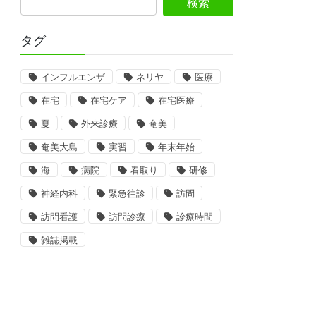
タグ
インフルエンザ
ネリヤ
医療
在宅
在宅ケア
在宅医療
夏
外来診療
奄美
奄美大島
実習
年末年始
海
病院
看取り
研修
神経内科
緊急往診
訪問
訪問看護
訪問診療
診療時間
雑誌掲載