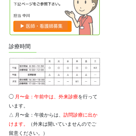
診療時間
◯
月〜金：午前中は、外
来診療
を行って
います。
△ 月〜金：午後からは、
訪問診療に出か
けます。
（外来は開いていませんのでご
留意ください。）