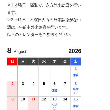
※1 木曜日：隔週で、夕方外来診療を行い
ます。
※2 土曜日：木曜日夕方の外来診療がない
週は、午前中外来診療を行います。
以下のカレンダーをご参照ください。
8
2026
August
日
月
火
水
木
金
土
1
休診
2
3
4
5
6
7
8
午前
休診
◯
9
10
11
12
13
14
15
夕診
休診
◯