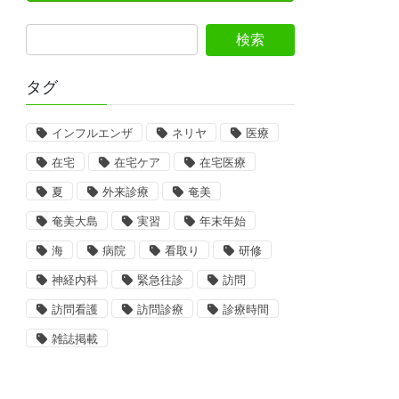
タグ
インフルエンザ
ネリヤ
医療
在宅
在宅ケア
在宅医療
夏
外来診療
奄美
奄美大島
実習
年末年始
海
病院
看取り
研修
神経内科
緊急往診
訪問
訪問看護
訪問診療
診療時間
雑誌掲載