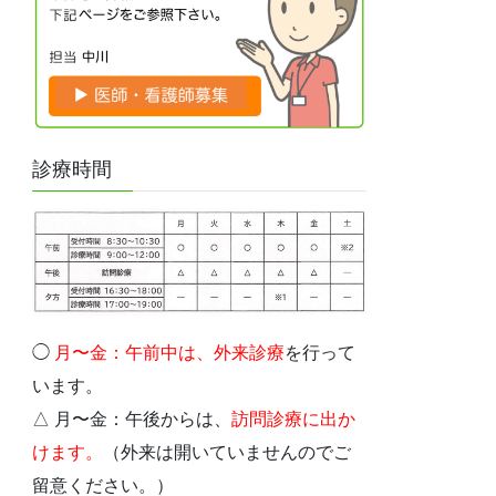
診療時間
◯
月〜金：午前中は、外
来診療
を行って
います。
△ 月〜金：午後からは、
訪問診療に出か
けます。
（外来は開いていませんのでご
留意ください。）