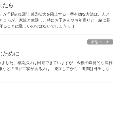
れたら
」が予防の3原則 感染拡大を阻止する一番有効な方法は、人と
ところが、家族と生活し、特にお子さんやお年寄りと一緒に暮
ることは難しいのではないでしょう […]
新型コロナ
むために
れました。感染拡大は回避できていますが、今後の爆発的な流行
咳嗽などの風邪症状がある人は、発症してから１週間は外出しな