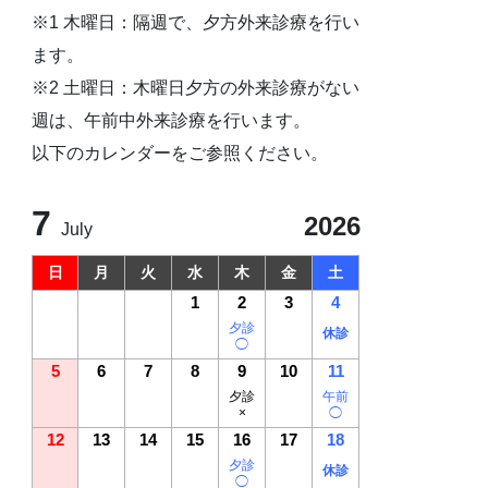
※1 木曜日：隔週で、夕方外来診療を行い
ます。
※2 土曜日：木曜日夕方の外来診療がない
週は、午前中外来診療を行います。
以下のカレンダーをご参照ください。
7
2026
July
日
月
火
水
木
金
土
1
2
3
4
夕診
休診
◯
5
6
7
8
9
10
11
夕診
午前
×
◯
12
13
14
15
16
17
18
夕診
休診
◯