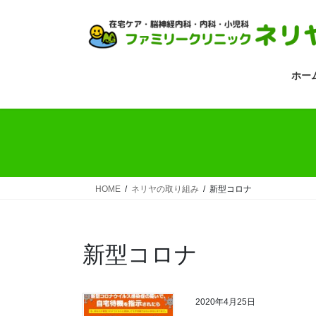
コ
ナ
ン
ビ
テ
ゲ
ン
ー
ツ
シ
ホー
へ
ョ
ス
ン
キ
に
ッ
移
プ
動
HOME
ネリヤの取り組み
新型コロナ
新型コロナ
2020年4月25日