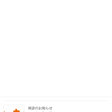
休診
休診
30
31
最近の投稿
インフルエンザAI検査（nodoca）導入のご案内
2026年2月1日
8月21日日曜日臨時発熱外来のお知らせ
2022年8月19日
休診のお知らせ