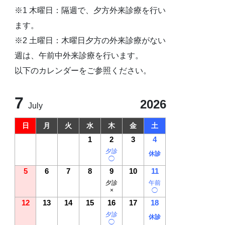
※1 木曜日：隔週で、夕方外来診療を行い
ます。
※2 土曜日：木曜日夕方の外来診療がない
週は、午前中外来診療を行います。
以下のカレンダーをご参照ください。
7
2026
July
日
月
火
水
木
金
土
1
2
3
4
夕診
休診
◯
5
6
7
8
9
10
11
夕診
午前
×
◯
12
13
14
15
16
17
18
夕診
休診
◯