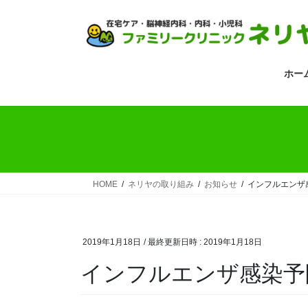
コ
ナ
ン
ビ
テ
ゲ
ン
ー
ツ
シ
ホー
へ
ョ
ス
ン
キ
に
ッ
移
プ
動
HOME
ネリヤの取り組み
お知らせ
インフルエンザ
2019年1月18日
/ 最終更新日時 :
2019年1月18日
インフルエンザ感染予