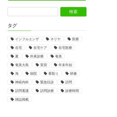
タグ
インフルエンザ
ネリヤ
医療
在宅
在宅ケア
在宅医療
夏
外来診療
奄美
奄美大島
実習
年末年始
海
病院
看取り
研修
神経内科
緊急往診
訪問
訪問看護
訪問診療
診療時間
雑誌掲載