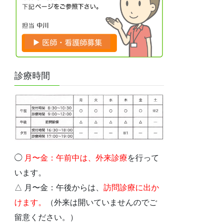
診療時間
◯
月〜金：午前中は、外
来診療
を行って
います。
△ 月〜金：午後からは、
訪問診療に出か
けます。
（外来は開いていませんのでご
留意ください。）